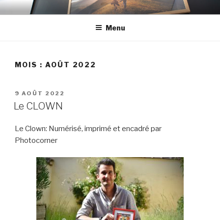
Aller
PHOTOCORNER | ART SHOP
Atelier d'impression, numérisation et création graphique
au
Menu
contenu
principal
MOIS :
AOÛT 2022
PUBLIÉ
9 AOÛT 2022
LE
Le CLOWN
Le Clown: Numérisé, imprimé et encadré par
Photocorner