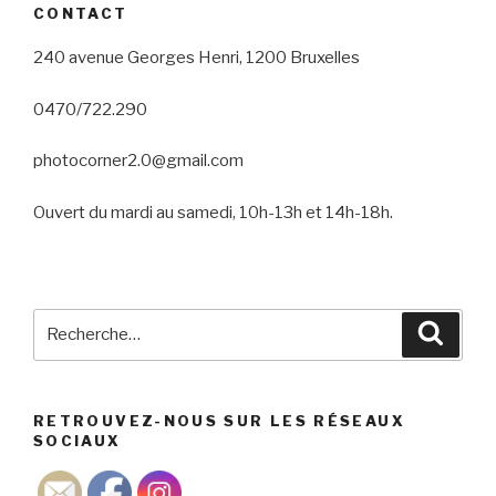
CONTACT
240 avenue Georges Henri, 1200 Bruxelles
0470/722.290
photocorner2.0@gmail.com
Ouvert du mardi au samedi, 10h-13h et 14h-18h.
Recherche
Reche
pour
:
RETROUVEZ-NOUS SUR LES RÉSEAUX
SOCIAUX